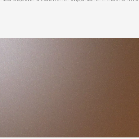
ые и полубарные стулья Miniforms доступны в 
т дизайн каждого изделия, уделяя внимание 
итальянских барных стульев изготавливаются 
и лаками, а объёмные подушки обиваются прем
iforms, представленные на сайте магазина Lab
цене с доставкой в Москву и другие города Р
города Санкт-Петербург.