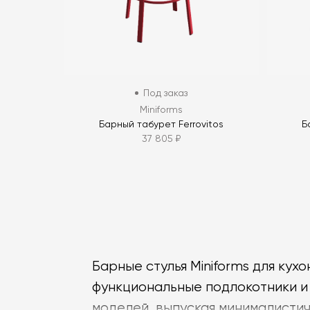
Под заказ
Miniforms
Барный табурет Ferrovitos
Б
37 805 ₽
Барные стулья Miniforms для ку
функциональные подлокотники и
моделей, выпуская минималисти