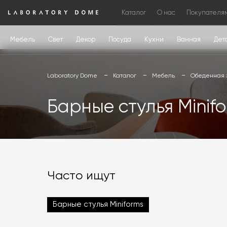
Каталог
О нас
Покупателя
Мебель
Свет
Декор
Посуда
Кухни
Ванная
Дет
Laboratory Dome
Каталог
Мебель
Обеденная 
Барные стулья Minif
Часто ищут
Барные стулья Miniforms