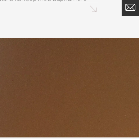
ярких оттенках и спокойных
качеству и эргономике своих
из прочного металла и массива
иальным текстилем.
oratory Dome, можно
оссии. Модели из наличия