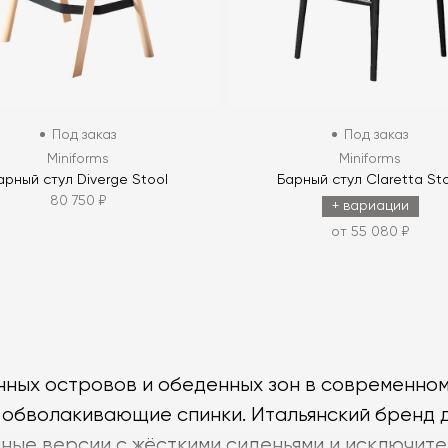
Под заказ
Под заказ
Miniforms
Miniforms
арный стул Diverge Stool
Барный стул Claretta St
80 750 ₽
+ вариации
от 55 080 ₽
хонных островов и обеденных зон в современно
 обволакивающие спинки. Итальянский бренд 
чные версии с жёсткими сиденьями и исключит