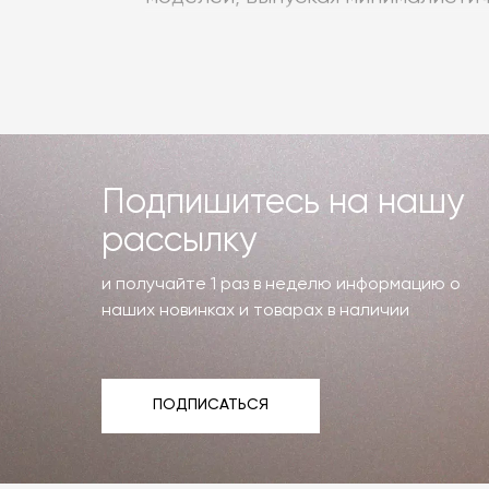
мягкими подушками. Высокие барн
пастельных тонах.
Miniforms
тщательно прорабатывае
моделей. Каркасы оригинальных 
дерева, покрытого экологичным
Подпишитесь на нашу
рассылку
Дизайнерские барные стулья Min
приобрести по привлекательной 
и получайте 1 раз в неделю информацию о
доступны к покупке в шоурумах 
наших новинках и товарах в наличии
ПОДПИСАТЬСЯ
ПОДПИСАТЬСЯ