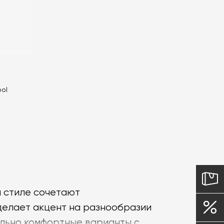
ool
м стиле сочетают
делает акцент на разнообразии
ельно комфортные варианты с