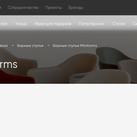
м
Сотрудничество
Проекты
Бренды
Популярное
Стили
ская
Улица
Идеи для подарков
С
зона
Барные стулья
Барные стулья Miniforms
orms