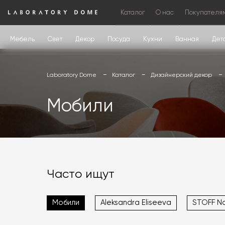
Каталог
О нас
Покупателя
Мебель
Свет
Декор
Посуда
Кухни
Ванная
Дет
Laboratory Dome
Каталог
Дизайнерский декор
Мобили
Часто ищут
Мобили
Aleksandra Eliseeva
STOFF N