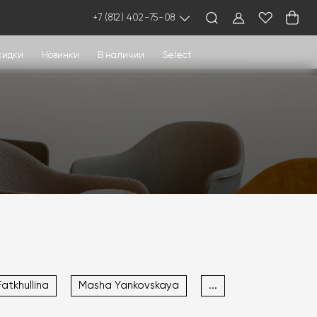
+7 (812) 402-75-08
кидки
Новинки
В наличии
Select
atkhullina
Masha Yankovskaya
...