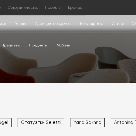
м
Сотрудничество
Проекты
Бренды
Популярное
Стили
ская
Улица
Идеи для подарков
С
Предметы
Предметы
Мобили
agel
Статуэтки Seletti
Yana Sakhno
Antonina F