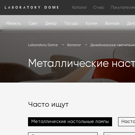
Каталог
О нас
Покупателя
Мебель
Свет
Декор
Посуда
Кухни
Ванная
Дет
Laboratory Dome
Каталог
Дизайнерские светильни
Металлические нас
Часто ищут
Металлические настольные лампы
Насто