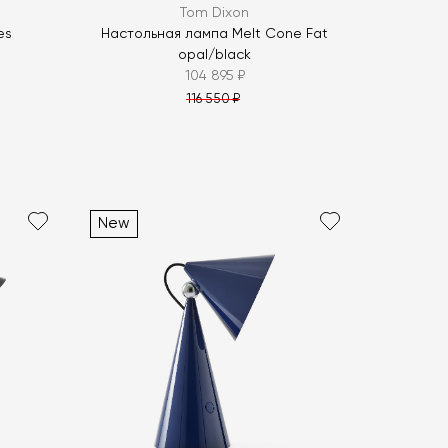
Tom Dixon
es
Настольная лампа Melt Cone Fat
opal/black
104 895 ₽
116 550 ₽
New