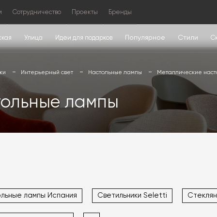
м
Сотрудничество
Проекты
Бренды
Популярное
Стили
ская
Улица
Идеи для подарков
С
ки
Интерьерный свет
Настольные лампы
Металлические наст
тольные лампы
льные лампы Испания
Светильники Seletti
Стеклян