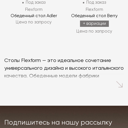
Под заказ
Под заказ
Flexform
Flexform
Обеденный стол Adler
Обеденный стол Berry
Цена по запросу
+ вариации
Цена по запросу
Столы Flexform — это идеальное сочетание
универсального дизайна и высокого итальянского
качества. Обеденные модели фабрики
отличаются разнообразием: в каталоге
бренда
Flexform
представлены столы со сложными
геометричными основаниями и тонкими ножками,
элегантными скруглёнными и классическими
прямоугольными столешницами, декоративными
Подпишитесь на нашу рассылку
перекладинами и минималистичной отделкой.