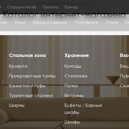
Что конкретно вы ищете?
м
Сотрудничество
Проекты
Бренды
Каталог интернет-магазина
Популярное
Стили
ская
Улица
Идеи для подарков
С
Спальная зона
Хранение
Вхо
Кровати
Комоды
Веш
Прикроватные тумбы
Стеллажи
Пуф
Банкетки и пуфы
Полки
Ска
Туалетные столики
Витрины
Ширмы
Буфеты / Барные
шкафы
Шкафы