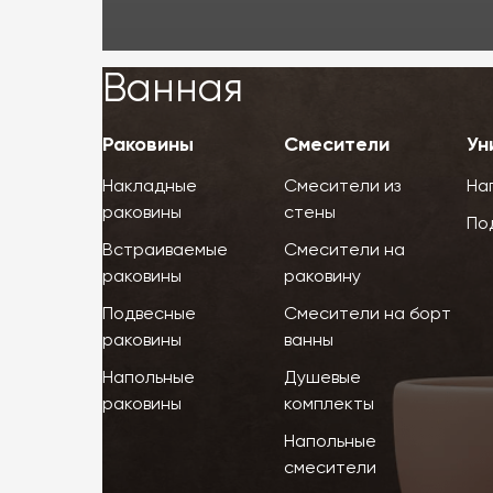
Ванная
Ванная
Раковины
Смесители
Ун
Накладные
Смесители из
На
раковины
стены
По
Встраиваемые
Смесители на
раковины
раковину
Подвесные
Смесители на борт
раковины
ванны
Напольные
Душевые
раковины
комплекты
Напольные
смесители