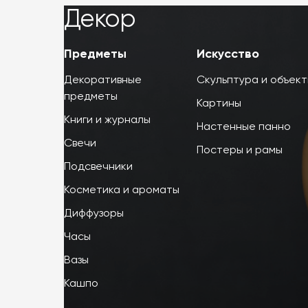
Декор
Декор
Предметы
Искусство
Декоративные
Скульптура и объек
предметы
Картины
Книги и журналы
Настенные панно
Свечи
Постеры и рамы
Подсвечники
Косметика и ароматы
Диффузоры
Часы
Вазы
Кашпо