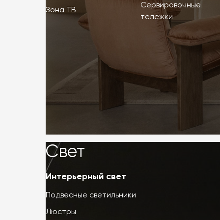
Сервировочные
Зона ТВ
тележки
Свет
Свет
Интерьерный свет
Подвесные светильники
Люстры