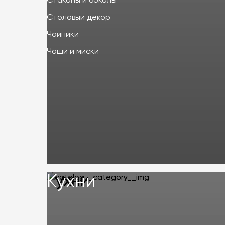
Стаканы и бокалы
Столовый декор
Чайники
Чаши и миски
Кухни
Кухни