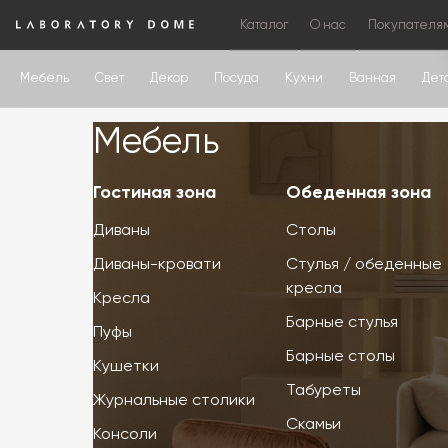
Каталог
О нас
Покупателя
Мебель
Свет
Декор
Посуда
Кухни
Ванная
Дет
Мебель
Мебель
Гостиная зона
Обеденная зона
Диваны
Столы
Диваны-кровати
Стулья / обеденные
кресла
Кресла
Барные стулья
Пуфы
Барные столы
Кушетки
Табуреты
Журнальные столики
Скамьи
Консоли