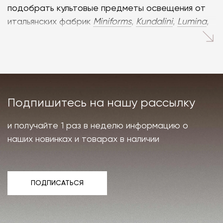
подобрать культовые предметы освещения от
итальянских фабрик
Miniforms
,
Kundalini
,
Lumina
,
Sovet Italia
, Flos, Luceplan, Halo Edition, Vistosi,
Panzeri. В наличии и под заказ имеются
светильники из Италии многих видов: итальянские
бра, торшеры, настольные лампы, подвесные
светильники.
Подпишитесь на нашу рассылку
Премиальные итальянские
и получайте 1 раз в неделю информацию о
светильники для офиса и
наших новинках и товарах в наличии
квартиры
Итальянские бренды производят светильники для
ПОДПИСАТЬСЯ
разных пространств. Изящные торшеры Lumina
ПОДПИСАТЬСЯ
украсят спальную комнату или гостиную, яркие
подвесные светильники Miniforms добавят