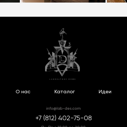
металлов, что значительно продлевает срок
службы изделий. На выбор доступны модели с
разной мощностью, благодаря чему можно
охватить световым потоком помещения любого
размера.
Познакомьтесь с популярными итальянскими
лампами из наличия в шоурумах Laboratory Dome
в Санкт-Петербурге. Заказать любую из
представленных на сайте модель по выгодной
цене можно с доставкой в Москве и по всем
городам России.
О нас
Каталог
Идеи
info@lab-des.com
+7 (812) 402-75-08