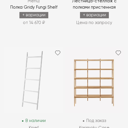
Menu)
Лестница-стеллаж с
Полка Gridy Fungi Shelf
полками пристенная
+ вариации
+ вариации
от 14 670 ₽
Цена по запросу
В наличии
Под заказ
Knief
Karimoku Case