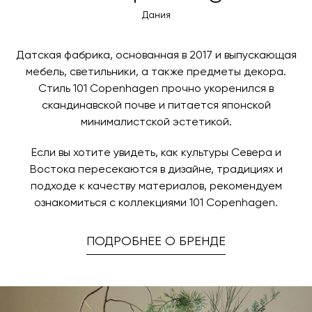
Дания
интерьера, которые становятся не просто
частью пространства, а его важным акцентом.
Товары 101 Copenhagen отличаются плавными
Датская фабрика, основанная в 2017 и выпускающая
мебель, светильники, а также предметы декора.
линиями, геометрическими формами и
Стиль 101 Copenhagen прочно укоренился в
спокойными цветами, создавая атмосферу уюта
скандинавской почве и питается японской
и гармонии.
минималистской эстетикой.
Если вы хотите увидеть, как культуры Севера и
Востока пересекаются в дизайне, традициях и
подходе к качеству материалов, рекомендуем
ознакомиться с коллекциями 101 Copenhagen.
ПОДРОБНЕЕ О БРЕНДЕ