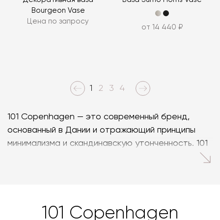
Bourgeon Vase
Цена по запросу
от 14 440 ₽
1
2
3
4
101 Copenhagen — это современный бренд,
основанный в Дании и отражающий принципы
минимализма и скандинавскую утонченность. 101
Copenhagen выделяется уникальным сочетанием
элегантного дизайна и высокого качества
используемых материалов.
Ассортимент 101 Copenhagen включает в себя
101 Copenhagen
мебель, освещение, аксессуары и предметы