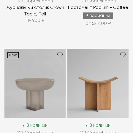
101 Copenhagen
101 Copenhagen
Журнальный столик Crown
Постамент Podium - Coffee
Table, Tall
+ вариации
119 900 ₽
от 52 400 ₽
New
В наличии
В наличии
101 Copenhagen
101 Copenhagen