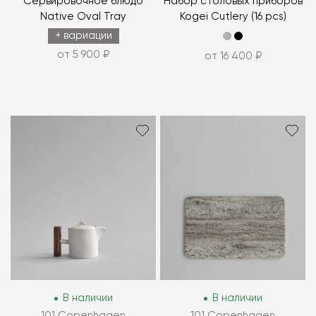
Сервировочное блюдо
Набор столовых приборов
Native Oval Tray
Kogei Cutlery (16 pcs)
+ вариации
от 5 900 ₽
от 16 400 ₽
В наличии
В наличии
101 Copenhagen
101 Copenhagen