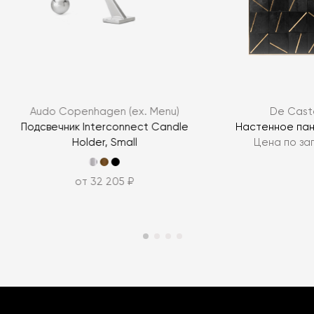
Audo Copenhagen (ex. Menu)
De Caste
g
Подсвечник Interconnect Candle
Настенное пан
Holder, Small
Цена по за
от 32 205 ₽