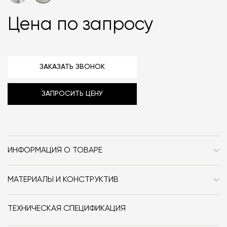
Цена по запросу
ЗАКАЗАТЬ ЗВОНОК
ЗАПРОСИТЬ ЦЕНУ
ИНФОРМАЦИЯ О ТОВАРЕ
Бренд
101 Copenhagen
МАТЕРИАЛЫ И КОНСТРУКТИВ
Стиль
Современный / Сканди /
Материал: керамика.
Джапанди / Ваби-саби
ТЕХНИЧЕСКАЯ СПЕЦИФИКАЦИЯ
Форма
прямоугольник /