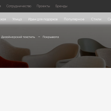
м
Сотрудничество
Проекты
Бренды
Популярное
Стили
ская
Улица
Идеи для подарков
С
Дизайнерский текстиль
Покрывала