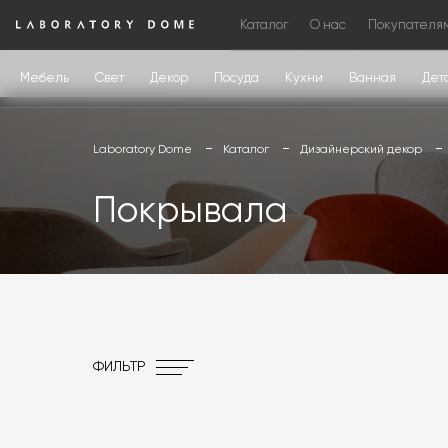
Каталог
О нас
Покупателя
Мебель
Свет
Декор
Посуда
Кухни
Ванная
Дет
Laboratory Dome
Каталог
Дизайнерский декор
Покрывала
ФИЛЬТР