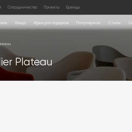
м
Сотрудничество
Проекты
Бренды
Популярное
Стили
ская
Улица
Идеи для подарков
С
Plateau
ier Plateau