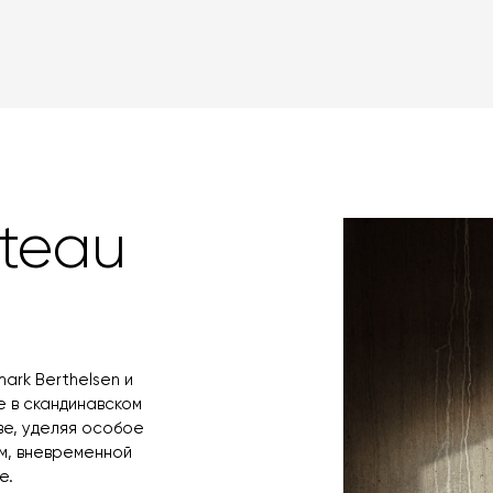
ateau
mark Berthelsen и
е в скандинавском
ве, уделяя особое
м, вневременной
е.