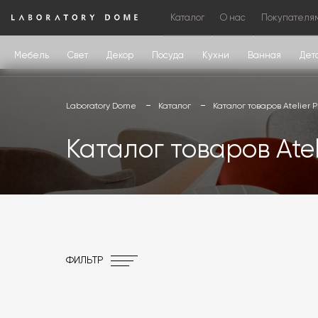
Каталог
О нас
Покупателя
Мебель
Свет
Декор
Посуда
Кухни
Ванная
Дет
Laboratory Dome
Каталог
Каталог товаров Atelier 
Каталог товаров Atel
ФИЛЬТР