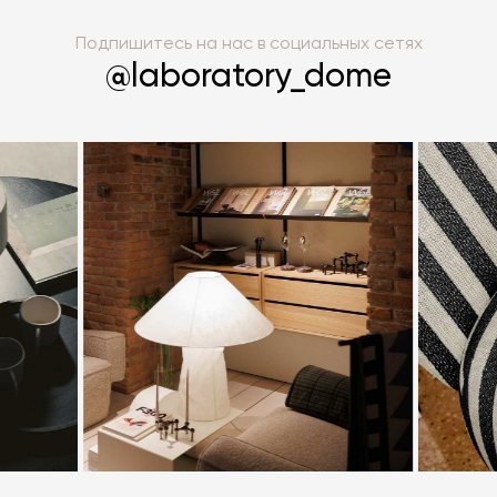
зарядки. Компактный размер лампы и отсутствие
Подпишитесь на нас в социальных сетях
проводов позволяют с легкостью перемещать
@laboratory_dome
ее по дому. Кроме того, некоторые светильники
оборудованы диммером, позволяющим
регулировать интенсивность освещения.
В интернет-магазине Laboratory Dome
представлен широкий ассортимент размеров и
оттенков настольных ламп. Если вы не нашли для
себя подходящий вариант на сайте, наши
менеджеры помогут оформить под заказ любое
изделие из каталога производителя. Так как мы
являемся прямым поставщиком таких ведущих
европейских брендов как
Astep
,
Baxter
,
New
Works
, &Tradition,
Lumina
и многих других, мы
гарантируем лучшую цену на рынке.