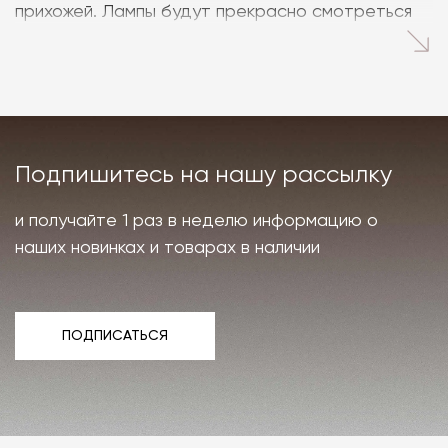
прихожей. Лампы будут прекрасно смотреться
на прикроватной тумбе, настенной полке,
стеллаже, столе или консоли.
Стильные настольные
лампы для вашего уюта
Подпишитесь на нашу рассылку
Минималистичные однотонные лампы прекрасно
и получайте 1 раз в неделю информацию о
дополнят интерьер, не привлекая лишнего
наших новинках и товарах в наличии
внимания. Акцентные модели с изящной отделкой
из мрамора, керамики, дерева или премиального
текстиля станут стильным штрихом в вашем
ПОДПИСАТЬСЯ
пространстве.
ПОДПИСАТЬСЯ
Покупатели, для которых важна не только
красота настольной лампы, но и практичность,
оценят портативные модели с возможностью