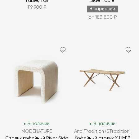
Table, Tall
Side Table
119 900 ₽
+ вариации
от 183 800 ₽
В наличии
В наличии
MODÉNATURE
And Tradition (&Tradition)
Столик кофейный River Side
Кофейный столик X HM13