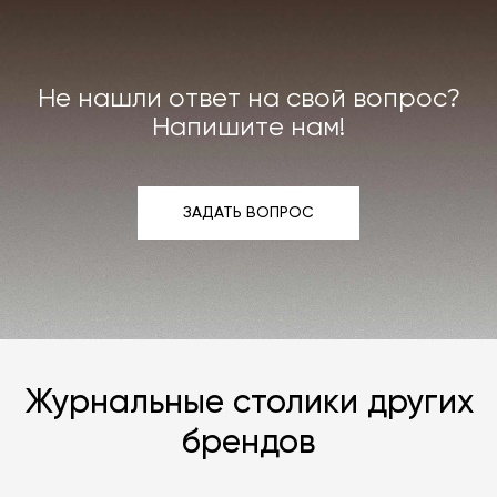
Индивидуально можем договориться о ремонте
или реставрации повреждённого предмета
интерьера. Все расходы на услуги мастерской
мы берём на себя.
Не нашли ответ на свой вопрос?
Подробнее –
«Гарантия»
,
«Доставка и возврат»
.
Напишите нам!
ЗАДАТЬ ВОПРОС
ЗАДАТЬ ВОПРОС
Журнальные столики других
брендов