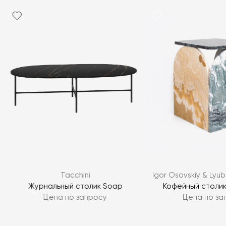
Я согласен с
политикой персональных данных
ЗАДАТЬ ВОПРОС
Tacchini
Igor Osovskiy & Lyu
ЗАДАТЬ ВОПРОС
Журнальный столик Soap
Кофейный столик
Цена по запросу
Цена по за