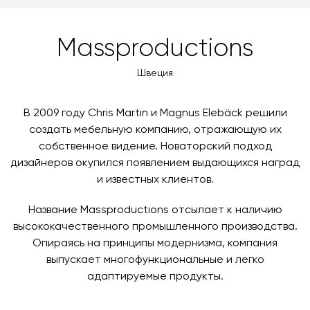
MasterCard, «МИР».
оформлении заказа – учитываются адрес и габариты
Цвет
Clear glass
товара. Когда товары будут готовы к отправке, наш
Вы также можете воспользоваться возможностью
Massproductions
менеджер свяжется с вами для согласования
Вес, кг
оплаты через банковский счет. Для оформления
7
контактных данных и адреса доставки. После
оплаты по счету, пожалуйста, свяжитесь с нами
Швеция
поступления товара на терминал в городе
любым удобным для вас способом, либо оставьте
назначения представитель транспортной компании
заявку по форме обратной связи.
свяжется с вами, чтобы согласовать удобное для вас
В 2009 году Chris Martin и Magnus Elebäck решили
время и дату доставки.
создать мебельную компанию, отражающую их
собственное видение. Новаторский подход
дизайнеров окупился появлением выдающихся наград
и известных клиентов.
Название Massproductions отсылает к наличию
высококачественного промышленного производства.
Опираясь на принципы модернизма, компания
выпускает многофункциональные и легко
адаптируемые продукты.