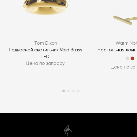
Tom Dixon
Warm Nor
Подвесной светильник Void Brass
Настольная ламп
LED
Цена по запросу
Цена по за