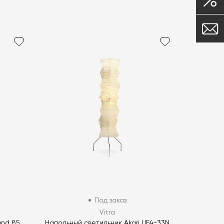
Под заказ
Vitra
and 85
Напольный светильник Akari UF4-33N