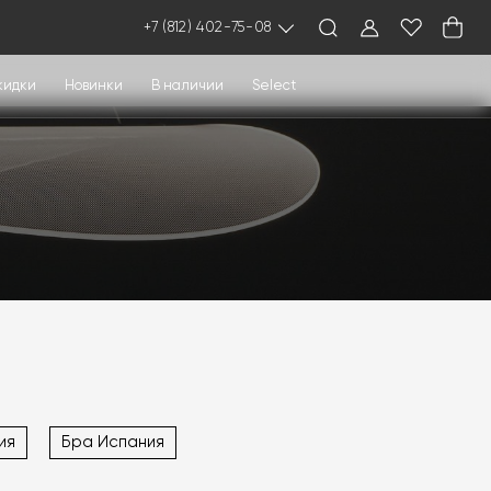
+7 (812) 402-75-08
кидки
Новинки
В наличии
Select
ия
Бра Испания