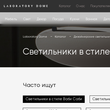
Каталог
О нас
Покупателя
Мебель
Свет
Декор
Посуда
Кухни
Ванная
Дет
Laboratory Dome
Каталог
Дизайнерские светильни
Светильники в стил
Часто ищут
Светильники в стиле Ваби Саби
Светильн