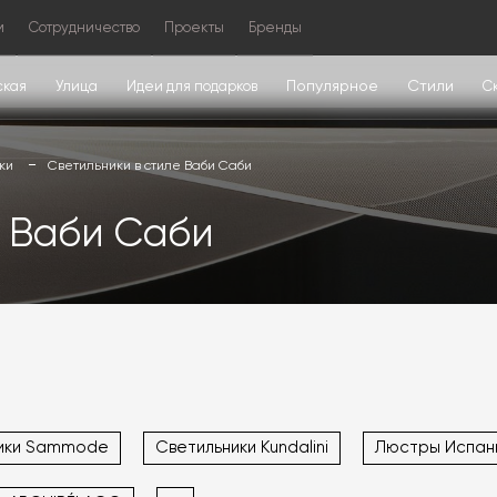
м
Сотрудничество
Проекты
Бренды
Популярное
Стили
ская
Улица
Идеи для подарков
С
ки
Светильники в стиле Ваби Саби
е Ваби Саби
ики Sammode
Светильники Kundalini
Люстры Испан