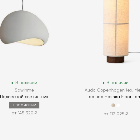
В наличии
В наличии
Sawinme
Audo Copenhagen (ex. Me
Подвесной светильник
Торшер Hashira Floor La
+ вариации
от 145 320 ₽
от 112 025 ₽