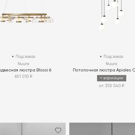
Под заказ
Под заказ
Nuura
Nuura
одвесная люстра Blossi 6
Потолочная люстра Apiales Cl
651 010 ₽
+ вариации
от 355 540 ₽