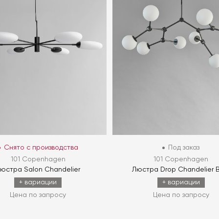
Снято с производства
Под заказ
101 Copenhagen
101 Copenhagen
юстра Salon Chandelier
Люстра Drop Chandelier 
+ вариации
+ вариации
Цена по запросу
Цена по запросу