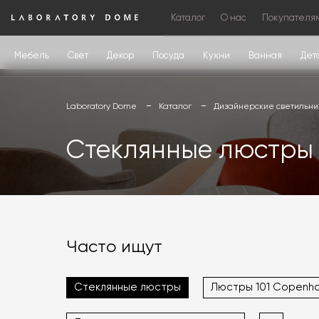
Каталог
О нас
Покупателя
Мебель
Свет
Декор
Посуда
Кухни
Ванная
Дет
Laboratory Dome
Каталог
Дизайнерские светильни
Стеклянные люстры
Часто ищут
Стеклянные люстры
Люстры 101 Copenh