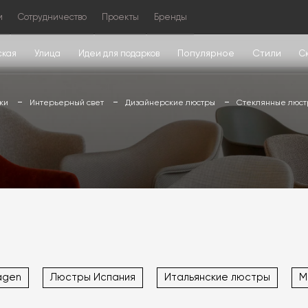
м
Сотрудничество
Проекты
Бренды
Популярное
Стили
ская
Улица
Идеи для подарков
С
ки
Интерьерный свет
Дизайнерские люстры
Стеклянные люс
agen
Люстры Испания
Итальянские люстры
М