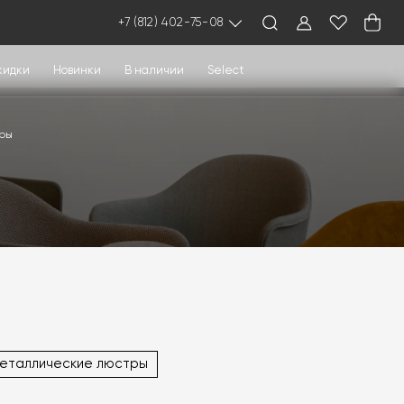
+7 (812) 402-75-08
кидки
Новинки
В наличии
Select
тры
еталлические люстры