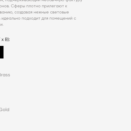
йн, подчёркивающий необычную фактуру
онов. Сферы плотно прилегают к
ванию, создавая нежные световые
ь идеально подходит для помещений с
и.
 x В):
Brass
Gold