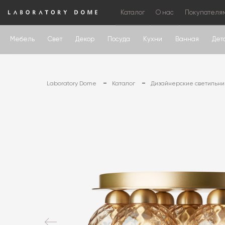
Каталог
О нас
Покупателя
Мебель
Свет
Декор
Посуда
Кухни
Ванная
Дет
Laboratory Dome
Каталог
Дизайнерские светильни