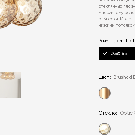
лаконичный диза
стеклянных плаф
массивному осно
отблески. Модел
низкими потолкам
Размер, см (Ш x Г
Ø38X16.5
Цвет:
Brushed 
Стекло:
Optic 