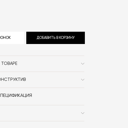
ЗВОНОК
ДОБАВИТЬ В КОРЗИНУ
 ТОВАРЕ
Nuura
ОНСТРУКТИВ
Современный / Сканди /
металл, стекло.
Неоклассика
СПЕЦИФИКАЦИЯ
Стекло / Металл
Sofie Refer
3,7