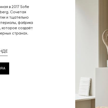
ная в 2017 Sofie
erberg. Сочетая
гии и тщательно
териалы, фабрика
, которое создаёт
верных странах.
НДЕ
URA
URA