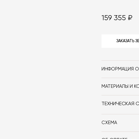
159 355 ₽
ЗАКАЗАТЬ 
ИНФОРМАЦИЯ О
Бренд
МАТЕРИАЛЫ И К
Стиль
Анодированный 
ТЕХНИЧЕСКАЯ 
Особенности
Дизайнер
СХЕМА
Вес, кг