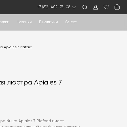
+7 (812) 402-75-08
кидки
Новинки
В наличии
Select
а Apiales 7 Plafond
я люстра Apiales 7
а Nuura Apiales 7 Plafond имеет