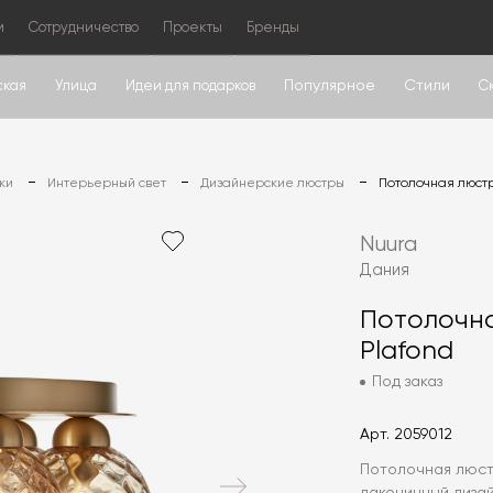
м
Сотрудничество
Проекты
Бренды
Популярное
Стили
ская
Улица
Идеи для подарков
С
ки
Интерьерный свет
Дизайнерские люстры
Потолочная люстр
Nuura
Дания
Потолочна
Plafond
Под заказ
Арт.
2059012
Потолочная люстр