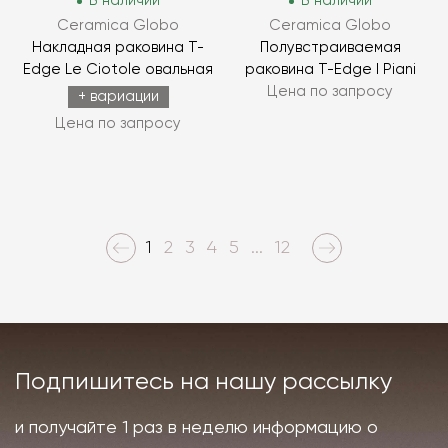
В наличии
В наличии
Ceramica Globo
Ceramica Globo
Накладная раковина T-
Полувстраиваемая
Edge Le Ciotole овальная
раковина T-Edge I Piani
Цена по запросу
+ вариации
Цена по запросу
1
2
3
4
5
...
12
Подпишитесь на нашу рассылку
и получайте 1 раз в неделю информацию о