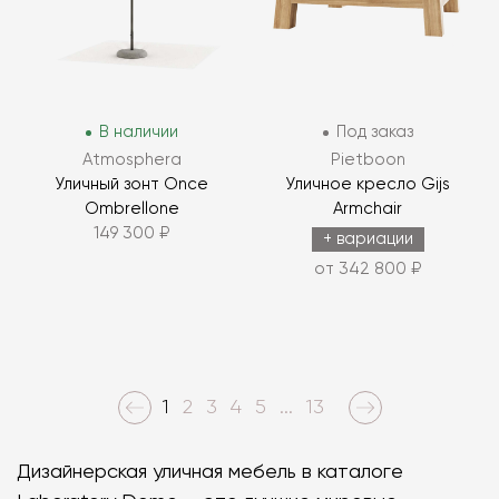
В наличии
Под заказ
Atmosphera
Pietboon
Уличный зонт Once
Уличное кресло Gijs
Ombrellone
Armchair
149 300 ₽
+ вариации
от 342 800 ₽
1
2
3
4
5
...
13
Дизайнерская уличная мебель в каталоге