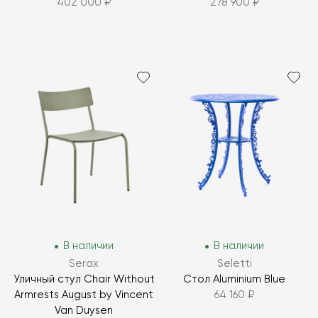
402 000 ₽
278 900 ₽
В наличии
В наличии
Serax
Seletti
Уличный стул Chair Without
Стол Aluminium Blue
Armrests August by Vincent
64 160 ₽
Van Duysen