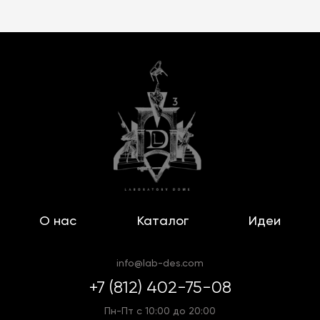
— это сочетание уникального дизайна и
технологичности. Большинство моделей
выполнены из перерабатываемых материалов и
разработаны с учётом самых строгих
европейских экологических стандартов.
Благодаря применению инновационных покрытий
и креплений, мебель сохраняет внешний вид и
функциональность даже при интенсивной
эксплуатации.
Мы осуществляем продажу уличной мебели
премиум-класса в Москве, Санкт-Петербурге и
О нас
Каталог
Идеи
с доставкой по всей России.
info@lab-des.com
+7 (812) 402-75-08
Пн-Пт с 10:00 до 20:00