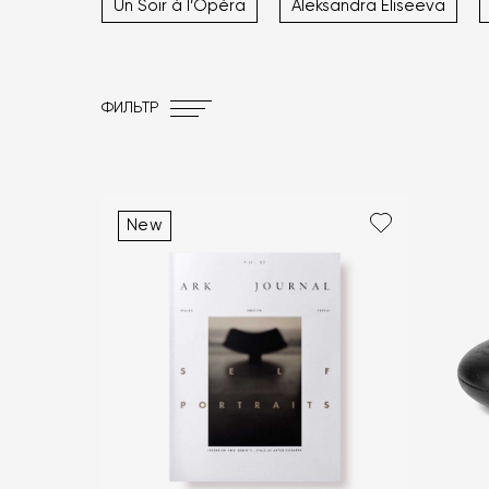
Un Soir à l’Opéra
Aleksandra Eliseeva
ФИЛЬТР
New