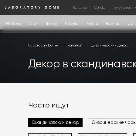
Каталог
О нас
Покупателя
Мебель
Свет
Декор
Посуда
Кухни
Ванная
Дет
Laboratory Dome
Каталог
Дизайнерский декор
Декор в скандинавс
Часто ищут
Скандинавский декор
Дизайнерские час