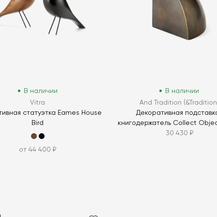
В наличии
В наличии
Vitra
And Tradition (&Tradition
тивная статуэтка Eames House
Декоративная подставк
Bird
книгодержатель Collect Obje
30 430 ₽
от 44 400 ₽