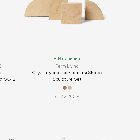
В наличии
)
Ferm Living
а-
Скульптурная композиция Shape
ct SC42
Sculpture Set
от 32 200 ₽