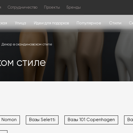
м
Сотрудничество
Проекты
Бренды
Популярное
Стили
ская
Улица
Идеи для подарков
С
Декор в скандинавском стиле
ком стиле
ы Nomon
Вазы Seletti
Вазы 101 Copenhagen
Ва