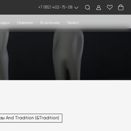
+7 (812) 402-75-08
кидки
Новинки
В наличии
Select
зы And Tradition (&Tradition)