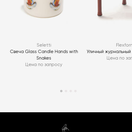
Seletti
Flexfor
Свеча Glass Candle Hands with
Уличный журнальный
Snakes
Цена по за
Цена по запросу