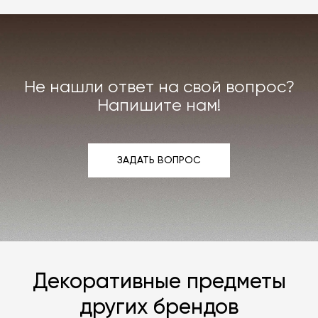
мы заменяем товар или возвращаем деньги.
Индивидуально можем договориться о ремонте
или реставрации повреждённого предмета
интерьера. Все расходы на услуги мастерской
мы берём на себя.
Не нашли ответ на свой вопрос?
Подробнее –
«Гарантия»
,
«Доставка и возврат»
.
Напишите нам!
ЗАДАТЬ ВОПРОС
ЗАДАТЬ ВОПРОС
Декоративные предметы
других брендов