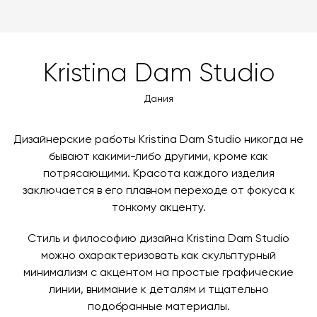
забрать покупки самостоятельно. Стоимость
можете оплатить заказ банковскими картами Visa,
доставки автоматически рассчитывается при
MasterCard, «МИР».
оформлении заказа – учитываются адрес и габариты
товара. Когда товары будут готовы к отправке, наш
Вы также можете воспользоваться возможностью
Kristina Dam Studio
менеджер свяжется с вами для согласования
оплаты через банковский счет. Для оформления
контактных данных и адреса доставки. После
оплаты по счету, пожалуйста, свяжитесь с нами
Дания
поступления товара на терминал в городе
любым удобным для вас способом, либо оставьте
назначения представитель транспортной компании
заявку по форме обратной связи.
свяжется с вами, чтобы согласовать удобное для вас
Дизайнерские работы Kristina Dam Studio никогда не
время и дату доставки.
бывают какими-либо другими, кроме как
потрясающими. Красота каждого изделия
заключается в его плавном переходе от фокуса к
тонкому акценту.
Стиль и философию дизайна Kristina Dam Studio
можно охарактеризовать как скульптурный
минимализм с акцентом на простые графические
линии, внимание к деталям и тщательно
подобранные материалы.