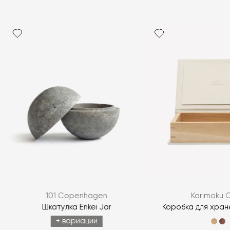
Я согласен с
политикой персональных данных
ЗАДАТЬ ВОПРОС
101 Copenhagen
Karimoku 
ЗАДАТЬ ВОПРОС
Шкатулка Enkei Jar
Коробка для хран
+ вариации