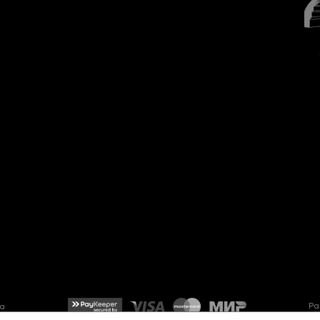
Ра
та