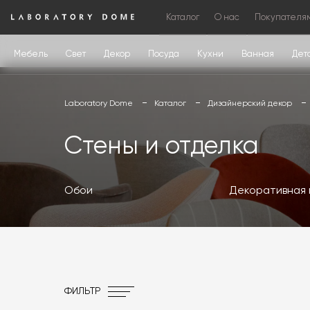
Каталог
О нас
Покупателя
Мебель
Свет
Декор
Посуда
Кухни
Ванная
Дет
Laboratory Dome
Каталог
Дизайнерский декор
Стены и отделка
Обои
Декоративная 
ФИЛЬТР