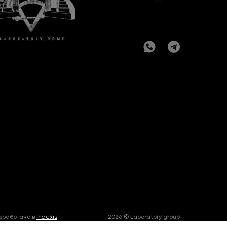
зработано в
Indexis
2026 © Laboratory group