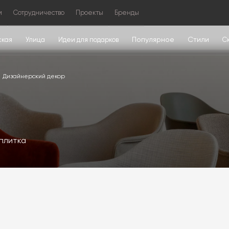
м
Сотрудничество
Проекты
Бренды
Популярное
Стили
ская
Улица
Идеи для подарков
С
Дизайнерский декор
плитка