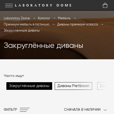
Laboratory Dome
Каталог
Мебель
Премиум мебель в гостиную
Диваны премиум-класса
Закруглённые диваны
Закруглённые диваны
Часто ищут
Закруглённые диваны
Диваны Pietboon
Диваны
ФИЛЬТР
СНАЧАЛА В НАЛИЧИИ