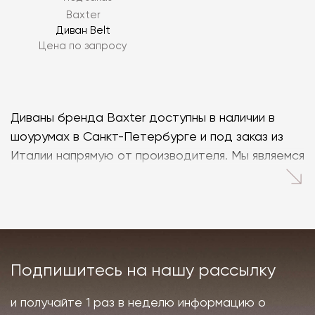
Baxter
Диван Belt
Цена по запросу
Диваны бренда Baxter доступны в наличии в
шоурумах в Санкт-Петербурге и под заказ из
Италии напрямую от производителя. Мы являемся
официальным поставщиком европейских фабрик,
поэтому гарантируем подлинность мягкой
мебели Baxter и лучшую цену.
Диваны Baxter – классика
Подпишитесь на нашу рассылку
премиальной мягкой
мебели
и получайте 1 раз в неделю информацию о