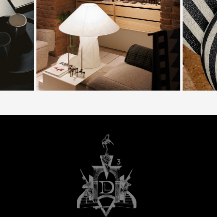
вашим потребностям и возможностям
пространства. Модули прекрасно сочетаются
между собой, позволяя трансформировать
диван в отдельные кресла или большую
кровать в зависимости от случая.
Диван Baxter с закругленной спинкой и плавным
силуэтом отлично впишутся в классические и
минималистичные интерьеры, не перегружая
пространство.
Модели строгой формы с четкими линиями
идеально подойдут для рабочего кабинета
или офиса.
Вы можете выбрать подходящую модель дивана
Baxter на сайте Laboratory Dome либо
оформить заказ на диван из каталога
производителя с помощью менеджера.