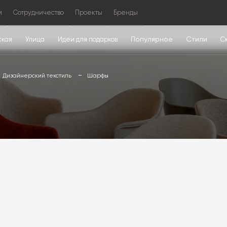
м
Сотрудничество
Проекты
Бренды
Популярное
Стили
ская
Улица
Идеи для подарков
С
Дизайнерский текстиль
Шарфы