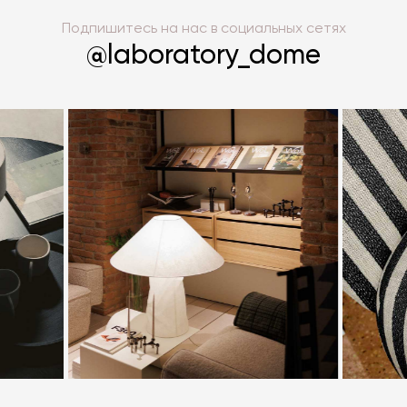
на производстве высокотехнологичных
Подпишитесь на нас в социальных сетях
светильников. Дизайн каждой этих итальянских
@laboratory_dome
настольных ламп лаконичный и современный,
поэтому гармонично вписывается в
загородный дом или квартиру.
Коллекции итальянского бренда
Halo Edition
—
это концептуальные лампы-проекторы нового
поколения. Элегантные настольные
светильники с плавными линиями и продуманной
конструкцией идеально распределяют свет и
становятся стильным акцентом современного
интерьера.
Светильники
Kundalini
из Италии — это
воплощение самых смелых дизайнерских идей.
Эти элитные лампы называют произведением
искусства, которое выходит за рамки