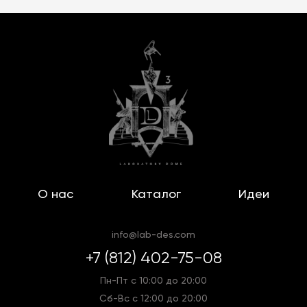
стандартного представления об
осветительных приборах. Авангардные
формы, яркие цвета сделают эти итальянские
лампы изюминкой вашего пространства. При
этом качество и функциональность освещения
не уступает привычным моделям.
У итальянского производителя
Seletti
креативный и инновационный подход к
созданию настольных ламп: смелые,
нестандартные формы, яркие и
запоминающиеся образы. Всё это позволяет
О нас
Каталог
Идеи
стать настольной лампе привлекающим
внимание объектом, добавляющим пикантный
info@lab-des.com
штрих в вашу комнату.
+7 (812) 402-75-08
Настольная лампа из Италии от
Miniforms
прекрасно вписывается в стильный интерьер
Пн-Пт с 10:00 до 20:00
спальни. Оформление светильников
Сб-Вс с 12:00 до 20:00