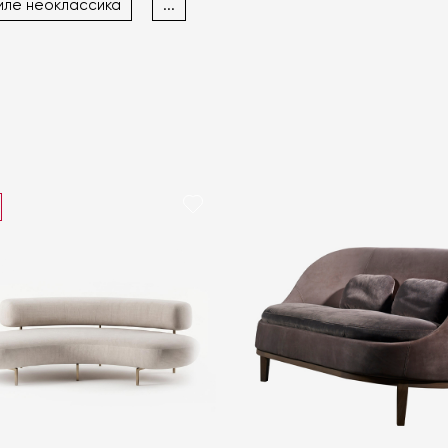
иле неоклассика
...