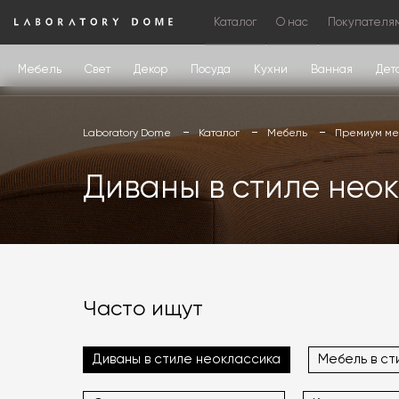
Каталог
О нас
Покупателя
Мебель
Свет
Декор
Посуда
Кухни
Ванная
Дет
Laboratory Dome
Каталог
Мебель
Премиум меб
Диваны в стиле нео
Часто ищут
Диваны в стиле неоклассика
Мебель в ст