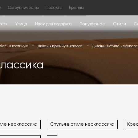
м
Сотрудничество
Проекты
Бренды
Популярное
Стили
ская
Улица
Идеи для подарков
С
ель в гостиную
Диваны премиум-класса
Диваны в стиле неокласс
классика
иле неоклассика
Стулья в стиле неоклассика
Крес