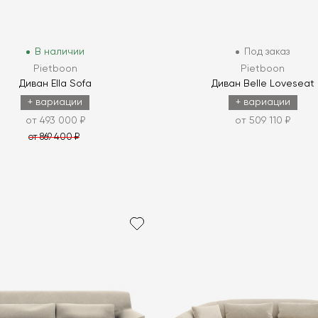
В наличии
Под заказ
Pietboon
Pietboon
Диван Ella Sofa
Диван Belle Loveseat
+ вариации
+ вариации
от 493 000 ₽
от 509 110 ₽
от 869 400 ₽