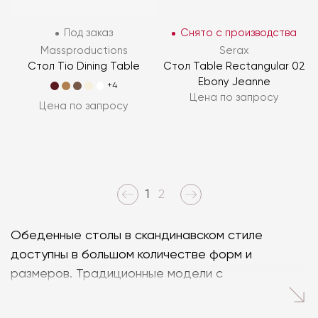
Под заказ
Снято с производства
Massproductions
Serax
Стол Tio Dining Table
Стол Table Rectangular 02
Ebony Jeanne
+4
Цена по запросу
Цена по запросу
1
2
Обеденные столы в скандинавском стиле
доступны в большом количестве форм и
размеров. Традиционные модели с
прямоугольной столешницей и двумя или
четырьмя ножками обладают вневременным