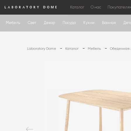
Каталог
О нас
Покупателя
Мебель
Свет
Декор
Посуда
Кухни
Ванная
Дет
Laboratory Dome
Каталог
Мебель
Обеденная 