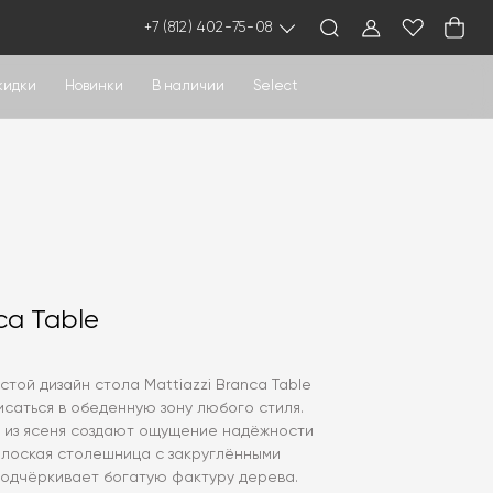
+7 (812) 402-75-08
кидки
Новинки
В наличии
Select
ca Table
той дизайн стола Mattiazzi Branca Table
исаться в обеденную зону любого стиля.
 из ясеня создают ощущение надёжности
Плоская столешница с закруглёнными
подчёркивает богатую фактуру дерева.