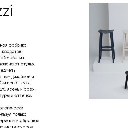
время и дату д
zi
ьная фабрика,
изводстве
ой мебели в
включают стулья,
предметы
нным дизайном и
Они используют
уб, ясень и орех,
туры и оттенки.
ологически
льзуя только
ериалы и обращая
вание ресурсов.