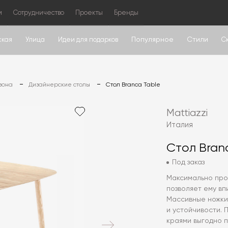
м
Сотрудничество
Проекты
Бренды
Популярное
Стили
ская
Улица
Идеи для подарков
С
зона
Дизайнерские столы
Стол Branca Table
Mattiazzi
Италия
Стол Bran
Под заказ
Максимально прос
позволяет ему вп
Массивные ножки
и устойчивости. 
краями выгодно 