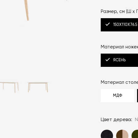
Размер, см (Ш x Г
150Х110Х76.5
Материал ножек
ЯСЕНЬ
Материал стол
МДФ
Цвет дерева:
N