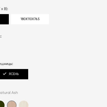
 x В):
180Х110Х76.5
:
ешницы:
ЯСЕНЬ
atural Ash