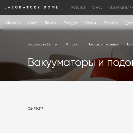
Каталог
О нас
Покупателя
Мебель
Свет
Декор
Посуда
Кухни
Ванная
Дет
Laboratory Dome
Каталог
Бытовая техника
Вак
Вакууматоры и подо
ФИЛЬТР