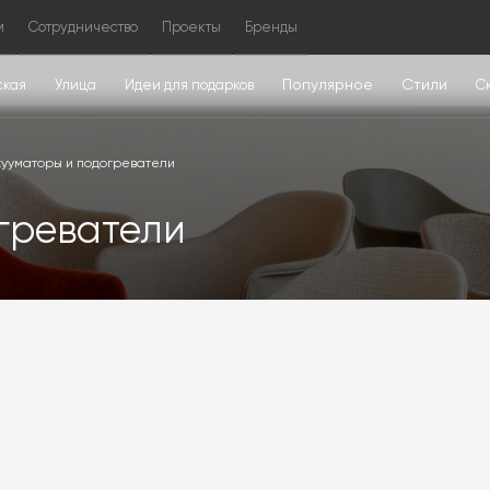
м
Сотрудничество
Проекты
Бренды
Популярное
Стили
ская
Улица
Идеи для подарков
С
ууматоры и подогреватели
греватели