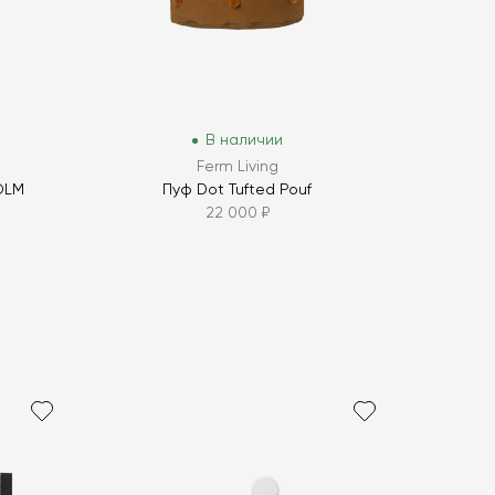
В наличии
Ferm Living
OLM
Пуф Dot Tufted Pouf
22 000 ₽