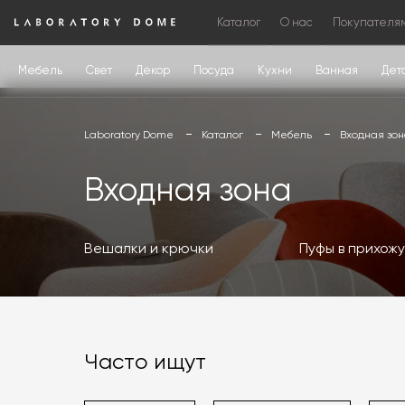
Каталог
О нас
Покупателя
Мебель
Свет
Декор
Посуда
Кухни
Ванная
Дет
Laboratory Dome
Каталог
Мебель
Входная зо
Входная зона
Вешалки и крючки
Пуфы в прихож
Часто ищут