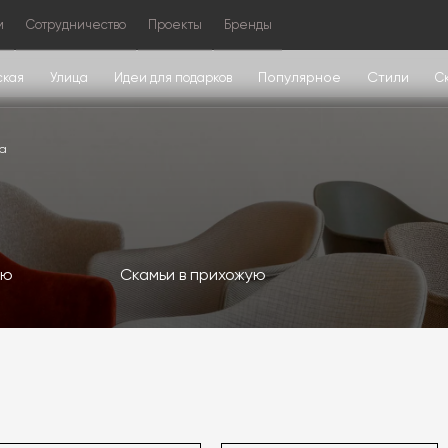
м
Сотрудничество
Проекты
Бренды
Популярное
Стили
ская
Улица
Идеи для подарков
С
на
ую
Скамьи в прихожую