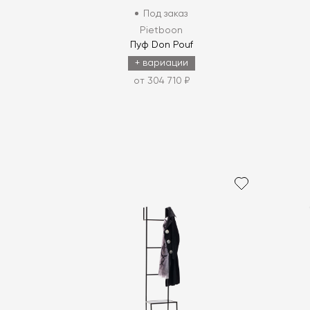
Под заказ
Pietboon
Пуф Don Pouf
+ вариации
от 304 710 ₽