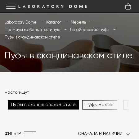
Laboratory Dome
Каталог
Мебель
Премиум мебель в гостиную
Дизайнерские пуфы
Пуфы в скандинавском стиле
Пуфы в скандинавском стиле
Часто ищут
Пуфы в скандинавском стиле
Пуфы Baxter
Пуфы
ФИЛЬТР
СНАЧАЛА В НАЛИЧИИ