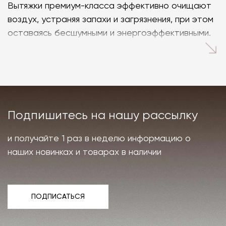
Вытяжки премиум-класса эффективно очищают
воздух, устраняя запахи и загрязнения, при этом
оставаясь бесшумными и энергоэффективными.
В интернет-магазине Laboratory Dome
представлен широкий ассортимент элитных
кухонных вытяжек от лучших мировых
производителей из Европы. Вы можете купить
премиальную вытяжку для кухни с доставкой по
Подпишитесь на нашу рассылку
России.
Преимущества вытяжек
и получайте 1 раз в неделю информацию о
наших новинках и товарах в наличии
премиум-класса
Тихая, но мощная работа, высокая
ПОДПИСАТЬСЯ
производительность при минимальном уровне
шума.
ПОДПИСАТЬСЯ