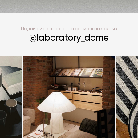
Вытяжки премиум класса отличают передовые
технологии фильтрации – очистка воздуха от
жира, дыма и запахов благодаря
инновационным угольным и жировым фильтрам.
Подпишитесь на нас в социальных сетях
Вытяжки с интеллектуальным управлением –
@laboratory_dome
сенсорные панели, удаленное управление
через мобильные приложения.
Используются высококачественные материалы
– нержавеющая сталь, закаленное стекло,
керамика и алюминий.
Эксклюзивный дизайн. Стильные дизайнерские
вытяжки станут украшением вашей кухни. У нас
вы можете купить дизайнерскую вытяжку для
кухни, которая идеально впишется в любой
интерьер.