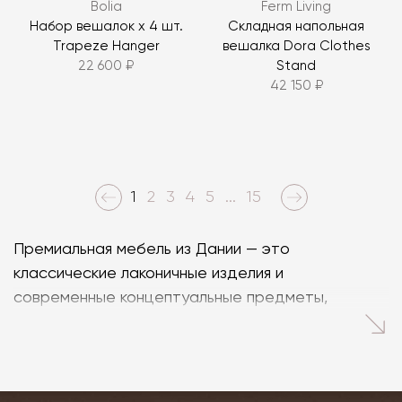
Bolia
Ferm Living
Набор вешалок х 4 шт.
Складная напольная
Trapeze Hanger
вешалка Dora Clothes
22 600 ₽
Stand
42 150 ₽
1
2
3
4
5
...
15
Премиальная мебель из Дании — это
классические лаконичные изделия и
современные концептуальные предметы,
удивляющие своим дизайном.
В нашем магазине доступны новинки мебели от
датских производителей с богатым опытом: