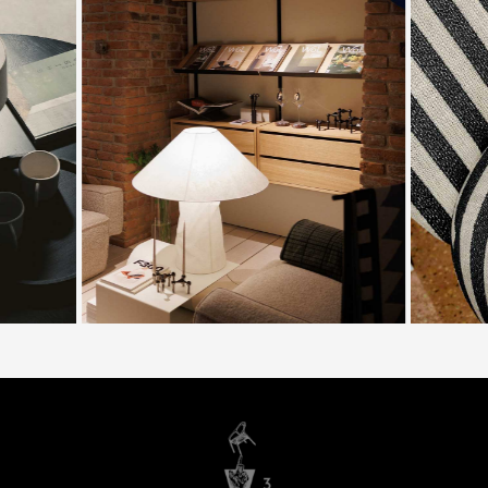
внимание качеству своих изделий и используют
дорогое элитное сырьё: роскошную
натуральную кожу, люксовые стильные ткани,
массив дерева, нержавеющий износостойкий
металл.
Ценители комфорта в интерьере откроют для
себя датские мягкие пуфы, кресла и диваны
Audo Copenhagen
, любители минимализма
увидят особый шарм в простых вместительных
столах
Warm Nordic
и деревянных стульях
Brdr
Krüger
, а для тех, кто желает смелых
экспериментов, доступны оригинальные
графичные скамьи
Kristina Dam Studio
и
журнальные столики
Friends Founders
, основания
которых выполнены в виде геометрических
фигур.