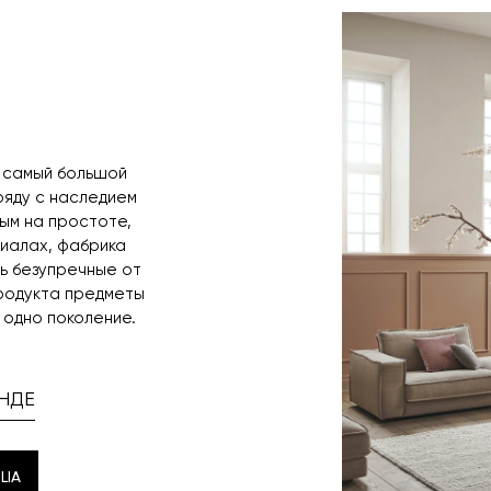
время и дату д
— самый большой
аряду с наследием
ым на простоте,
иалах, фабрика
ть безупречные от
продукта предметы
 одно поколение.
НДЕ
LIA