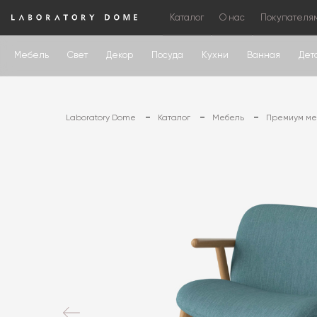
Каталог
О нас
Покупателя
Мебель
Свет
Декор
Посуда
Кухни
Ванная
Дет
Laboratory Dome
Каталог
Мебель
Премиум меб