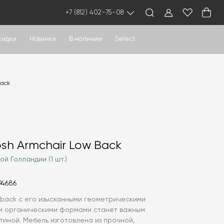
+7 (812) 402-75-08
кидки
Новинки
В наличии
Select
Back
sh Armchair Low Back
ой Голландии (1 шт.)
94686
 back с его изысканными геометрическими
ми органическими формами станет важным
иной. Мебель изготовлена из прочной,