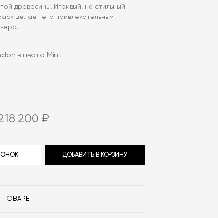
той древесины. Игривый, но стильный
 back делает его привлекательным
ьера.
ndon в цвете Mint
218 200 ₽
ЗВОНОК
ДОБАВИТЬ В КОРЗИНУ
 ТОВАРЕ
Bolia