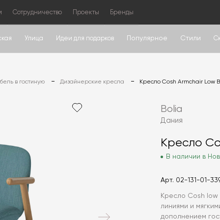
м
Сотрудничество
Проекты
Бренды
Популярное
Стили
ская
Улица
Идеи для подарков
С
ель в гостиную
Дизайнерские кресла
Кресло Cosh Armchair Low 
Bolia
Дания
Кресло Co
В наличии в Нов
Арт.
02-131-01-33
Кресло Cosh low
линиями и мягки
дополнением гост