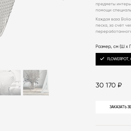
предметы интерь
помощи специаль
Каждая ваза Boli
песка, за счёт ч
переработанного
Размер, см (Ш x Г
FLOWERPOT,
30 170 ₽
ЗАКАЗАТЬ 