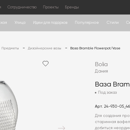
м
Сотрудничество
Проекты
Бренды
Популярное
Стили
ская
Улица
Идеи для подарков
С
Предметы
Дизайнерские вазы
Ваза Bramble Flowerpot/Vase
Bolia
Дания
Ваза Bram
Под заказ
Арт.
24-930-05_4
Для создания про
старинная вафел
добиться неорди