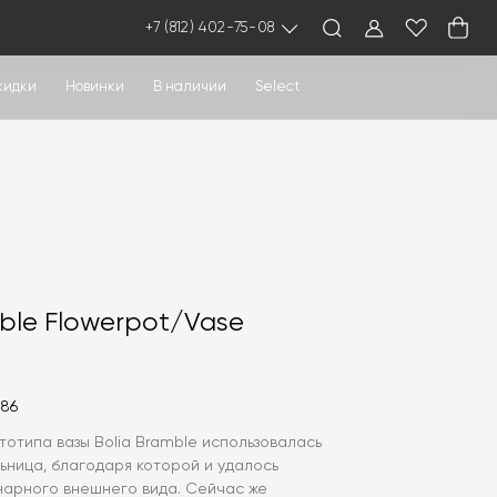
+7 (812) 402-75-08
кидки
Новинки
В наличии
Select
ble Flowerpot/Vase
686
тотипа вазы Bolia Bramble использовалась
ьница, благодаря которой и удалось
нарного внешнего вида. Сейчас же