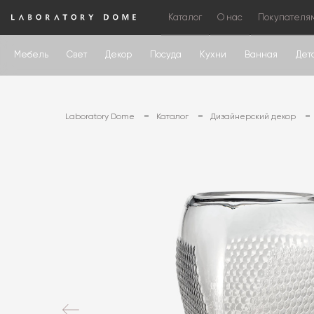
Каталог
О нас
Покупателя
Мебель
Свет
Декор
Посуда
Кухни
Ванная
Дет
Laboratory Dome
Каталог
Дизайнерский декор