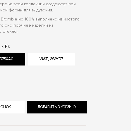
ера из этой коллекции создаются при
ной формы для выдувания.
a Bramble на 100% выполнена из чистого
его она прочнее изделий из
 стекла.
 x В):
 Ø35X40
VASE, Ø39X37
ЗВОНОК
ДОБАВИТЬ В КОРЗИНУ