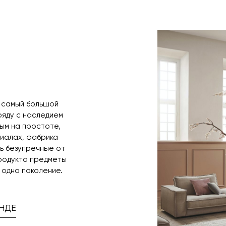
назначения пр
заявку по форм
свяжется с вам
время и дату д
— самый большой
аряду с наследием
ым на простоте,
иалах, фабрика
ть безупречные от
продукта предметы
 одно поколение.
НДЕ