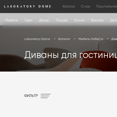
Каталог
О нас
Покупателя
Мебель
Свет
Декор
Посуда
Кухни
Ванная
Дет
Laboratory Dome
Каталог
Мебель HoReCa
Див
Диваны для гостиниц
ФИЛЬТР