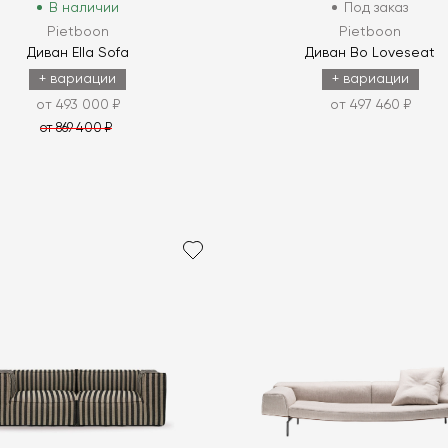
В наличии
Под заказ
Pietboon
Pietboon
Диван Ella Sofa
Диван Bo Loveseat
+ вариации
+ вариации
от 493 000 ₽
от 497 460 ₽
от 869 400 ₽