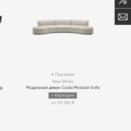
Под заказ
New Works
ng
Модульный диван Coda Modular Sofa
+ вариации
от 511 585 ₽