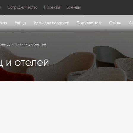
м
Сотрудничество
Проекты
Бренды
Популярное
Стили
ская
Улица
Идеи для подарков
С
аны для гостиниц и отелей
 и отелей