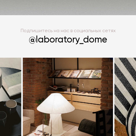
адаптируются под конкретную задачу,
встраиваясь как в небольшое пространство
городской квартиры, так и в просторную
Подпишитесь на нас в социальных сетях
гостиную загородного дома.
@laboratory_dome
Понравившийся дизайнерский стеллаж можно
купить с доставкой по всей России. Менеджеры
помогут подобрать модель, исходя из самых
смелых ожиданий клиента.