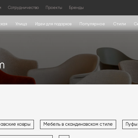
м
Сотрудничество
Проекты
Бренды
Популярное
Стили
ская
Улица
Идеи для подарков
С
m
авские ковры
Мебель в скандинавском стиле
Пуфы 