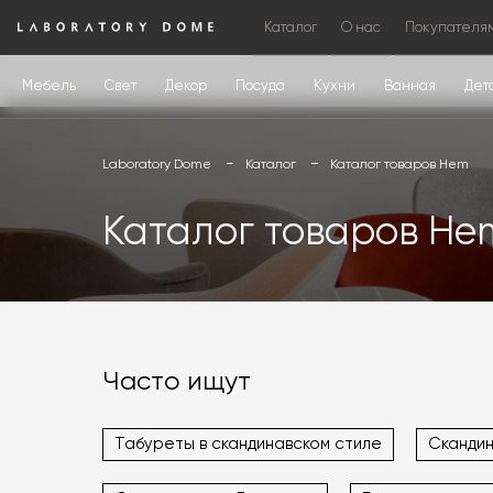
Каталог
О нас
Покупателя
Мебель
Свет
Декор
Посуда
Кухни
Ванная
Дет
Laboratory Dome
Каталог
Каталог товаров Hem
Каталог товаров He
Часто ищут
Табуреты в скандинавском стиле
Скандин