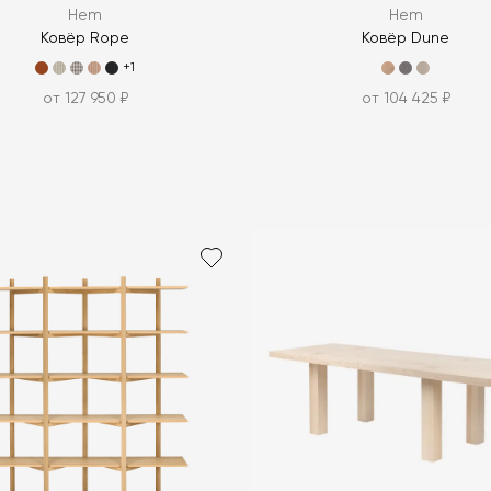
Hem
Hem
Ковёр Rope
Ковёр Dune
+1
от 127 950 ₽
от 104 425 ₽