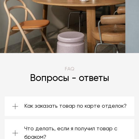
FAQ
Вопросы - ответы
Как заказать товар по карте отделок?
Зачастую производители предоставляют
большой ассортимент отделок. Вы можете
Что делать, если я получил товар с
выбрать среди них ту, которая подойдёт
именно вам. Даже если на странице товара
браком?