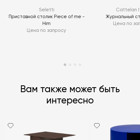
ЗАДАТЬ ВОПРОС
Seletti
Cattelan I
ЗАДАТЬ ВОПРОС
Приставной столик Piece of me -
Журнальный сто
Him
Цена по за
Цена по запросу
Вам также может быть
интересно