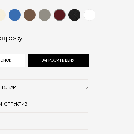
апросу
ЗВОНОК
ЗАПРОСИТЬ ЦЕНУ
 ТОВАРЕ
Massproductions
ОНСТРУКТИВ
Сканди
лик Mass production Tio Coffee Table
талла.
круг
 заказа в интернет-магазине вы
Металл / На ножках /