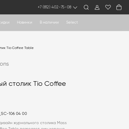
+7 (812) 402-75-08
кидки
Новинки
В наличии
Select
ик Tio Coffee Table
ions
й столик Tio Coffee
_SC-106 04 00
дизайн журнального столика Mass