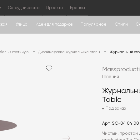
м
Сотрудничество
Проекты
Бренды
Популярное
Стили
ская
Улица
Идеи для подарков
С
ель в гостиную
Дизайнерские журнальные столы
Журнальный стол
Massproduct
Швеция
Журнальны
Table
Под заказ
Арт.
SC-04 04 00
Чистый, простой 