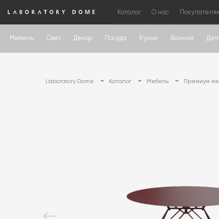
Каталог
О нас
Покупателя
Мебель
Свет
Декор
Посуда
Кухни
Ванная
Дет
Laboratory Dome
Каталог
Мебель
Премиум меб