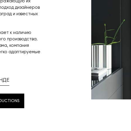
отражающую их
подход дизайнеров
аград и известных
лает к наличию
го производства.
зма, компания
егко адаптируемые
НДЕ
DUCTIONS
DUCTIONS