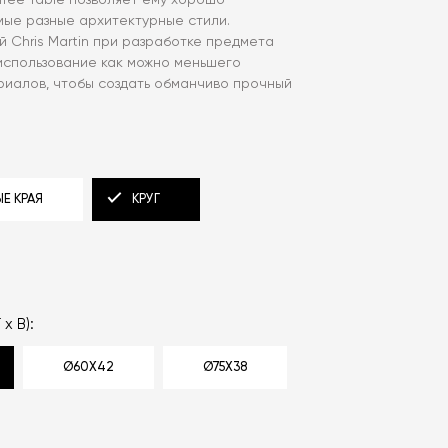
offee Table позволяет ему хорошо
мые разные архитектурные стили.
 Chris Martin при разработке предмета
использование как можно меньшего
риалов, чтобы создать обманчиво прочный
Е КРАЯ
КРУГ
 x В):
Ø60X42
Ø75X38
d