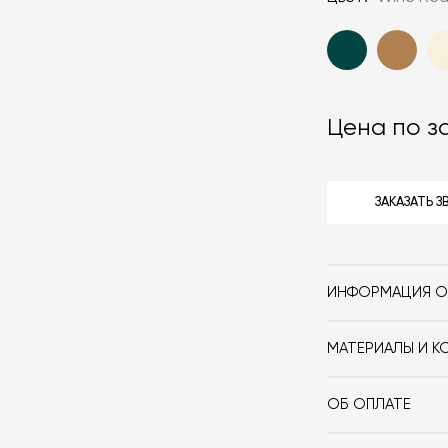
Цена по з
ЗАКАЗАТЬ 
ИНФОРМАЦИЯ О
Бренд
МАТЕРИАЛЫ И К
Стиль
Журнальный сто
выполнен из ме
Форма
ОБ ОПЛАТЕ
При оформлении
Особенности