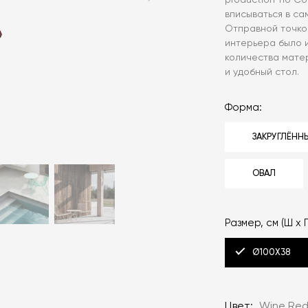
production Tio C
вписываться в са
Отправной точкой
интерьера было 
количества мате
и удобный стол.
Форма:
ЗАКРУГЛЁННЫ
ОВАЛ
Размер, см (Ш x Г
Ø100X38
Цвет:
Wine Re