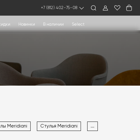
+7 (812) 402-75-08
кидки
Новинки
В наличии
Select
лы Meridiani
Стулья Meridiani
...