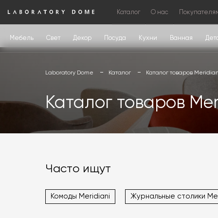
Каталог
О нас
Покупателя
Мебель
Свет
Декор
Посуда
Кухни
Ванная
Дет
Laboratory Dome
Каталог
Каталог товаров Meridian
Каталог товаров Mer
Часто ищут
Комоды Meridiani
Журнальные столики Mer