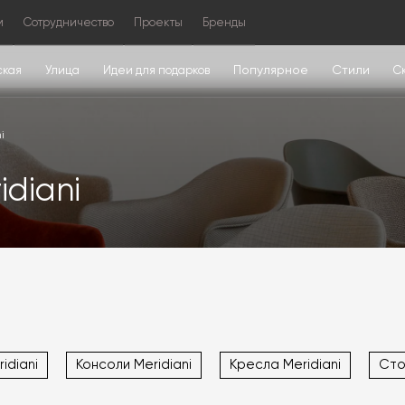
м
Сотрудничество
Проекты
Бренды
Популярное
Стили
ская
Улица
Идеи для подарков
С
i
idiani
idiani
Консоли Meridiani
Кресла Meridiani
Сто