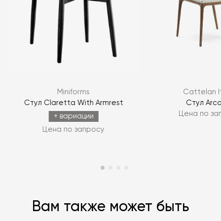
Я согласен с
политикой персональных данных
ЗАДАТЬ ВОПРОС
Miniforms
Cattelan I
ЗАДАТЬ ВОПРОС
Стул Claretta With Armrest
Стул Arc
Цена по за
+ вариации
Цена по запросу
Вам также может быть