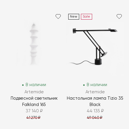
New
Sale
В наличии
В наличии
Artemide
Artemide
Подвесной светильник
Настольная лампа Tizio 35
Falkland 165
Black
37 140 ₽
44 135 ₽
41 270 ₽
49 040 ₽