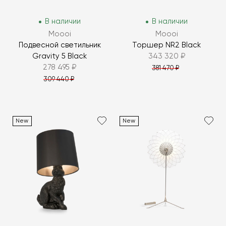
В наличии
В наличии
Moooi
Moooi
Подвесной светильник
Торшер NR2 Black
Gravity 5 Black
343 320 ₽
278 495 ₽
381 470 ₽
309 440 ₽
New
New