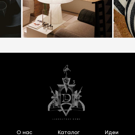
Также в ассортименте представлены
уличные
светильники
, которые можно использовать на
террасе или во дворе.
Важным преимуществом дизайнерских
светильников является их функциональность. Это
дает возможность выбирать уровень и
температуру освещения в зависимости от
потребностей: от яркого света для работы до
мягкого и уютного для отдыха.
В интернет-магазине Laboratory вы можете
выбрать светильники таких известных
производителей, как
Lumina
,
Nuura
, Davide
Groppi, Luceplan, Aromas del Campo, Arketipo,
Bontempi, Marset, Vistosi и другие. Если вы не
нашли подходящий светильник в каталоге,
О нас
Каталог
Идеи