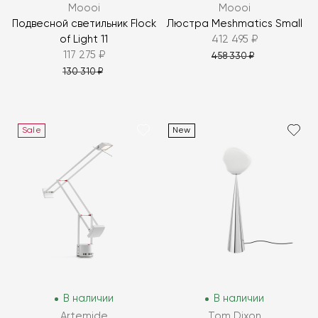
Moooi
Moooi
Подвесной светильник Flock
Люстра Meshmatics Small
of Light 11
412 495 ₽
117 275 ₽
458 330 ₽
130 310 ₽
Sale
New
В наличии
В наличии
Artemide
Tom Dixon