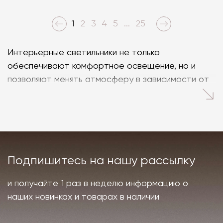
1
2
3
4
5
...
25
Интерьерные cветильники не только
обеспечивают комфортное освещение, но и
позволяют менять атмосферу в зависимости от
настроения и ситуации. Дизайнерское
освещение в интернет-магазине Laboratory
подойдет для стильного интерьера
современного дома, квартиры, ресторана или
отеля.
Подпишитесь на нашу рассылку
В каталоге представлены светильники ведущих
европейских брендов, что гарантирует
и получайте 1 раз в неделю информацию о
безопасность при использовании и
наших новинках и товарах в наличии
экологичность. Изделия изготавливаются из