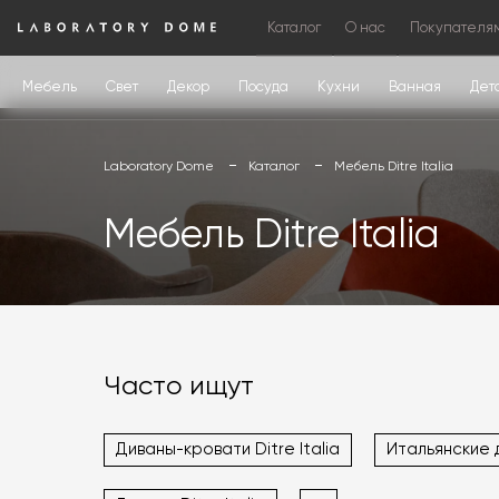
Каталог
О нас
Покупателя
Мебель
Свет
Декор
Посуда
Кухни
Ванная
Дет
Laboratory Dome
Каталог
Мебель Ditre Italia
Мебель Ditre Italia
Часто ищут
Диваны-кровати Ditre Italia
Итальянские 