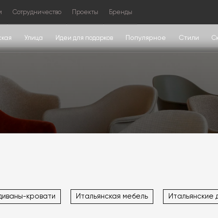
м
Сотрудничество
Проекты
Бренды
Популярное
Стили
ская
Улица
Идеи для подарков
С
диваны-кровати
Итальянская мебель
Итальянские 