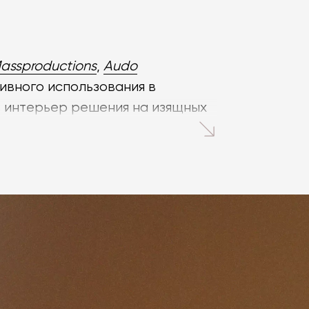
assproductions
,
Audo
ивного использования в
в интерьер решения на изящных
ласса: натуральный камень,
заказать с выбором
изации дизайнерского проекта и