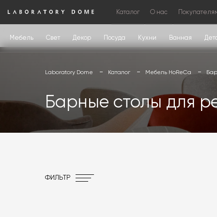
Каталог
О нас
Покупателя
Мебель
Свет
Декор
Посуда
Кухни
Ванная
Дет
Laboratory Dome
Каталог
Мебель HoReCa
Бар
Барные столы для р
ФИЛЬТР