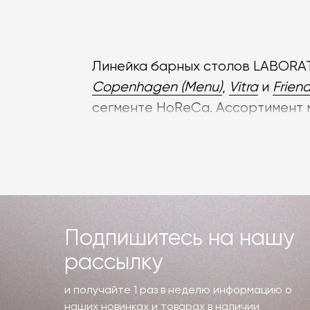
Линейка барных столов LABORA
Copenhagen (Menu)
,
Vitra
и
Frien
сегменте HoReCa. Ассортимент 
стальных ножках, так и монумен
Износостойкость барных столов
массив дерева и технологичный 
Барные столы для ресторана мо
Подпишитесь на нашу
параметров на сайте магазина. 
рассылку
организуем доставку барных сто
и получайте 1 раз в неделю информацию о
наших новинках и товарах в наличии