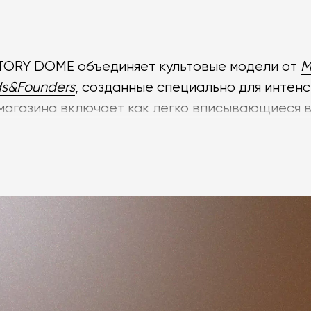
TORY DOME объединяет культовые модели от
M
ds&Founders
, созданные специально для интенс
магазина включает как легко вписывающиеся 
тальные модели с основаниями из мрамора.
 для кафе обеспечивают материалы премиум-к
ламинат, устойчивый к повреждениям.
жно купить в шоурумах LABORATORY DOME или 
Мы оказываем поддержку на всех этапах реал
лов для бара в любой город России.