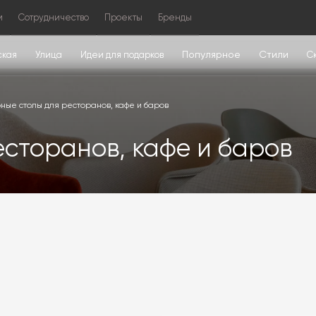
м
Сотрудничество
Проекты
Бренды
Популярное
Стили
ская
Улица
Идеи для подарков
С
ные столы для ресторанов, кафе и баров
есторанов, кафе и баров