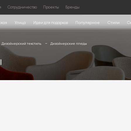
м
Сотрудничество
Проекты
Бренды
Популярное
Стили
ская
Улица
Идеи для подарков
С
Дизайнерский текстиль
Дизайнерские пледы
ы