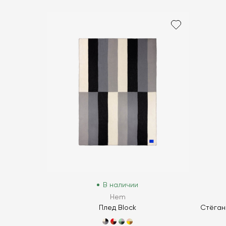
В наличии
Hem
Плед Block
Стёган