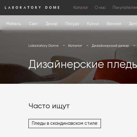
Каталог
О нас
Покупателя
Мебель
Свет
Декор
Посуда
Кухни
Ванная
Дет
Laboratory Dome
Каталог
Дизайнерский декор
Дизайнерские плед
Часто ищут
Пледы в скандинавском стиле