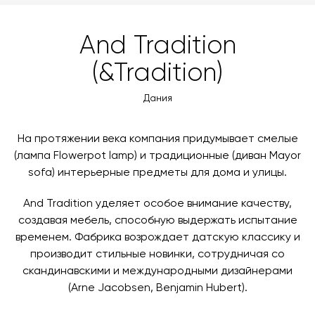
MasterCard, «МИР».
оформлении заказа – учитываются адрес и габариты
товара. Когда товары будут готовы к отправке, наш
Вы также можете воспользоваться возможностью
And Tradition
менеджер свяжется с вами для согласования
оплаты через банковский счет. Для оформления
контактных данных и адреса доставки. После
(&Tradition)
оплаты по счету, пожалуйста, свяжитесь с нами
поступления товара на терминал в городе
любым удобным для вас способом, либо оставьте
назначения представитель транспортной компании
Дания
заявку по форме обратной связи.
свяжется с вами, чтобы согласовать удобное для вас
время и дату доставки.
На протяжении века компания придумывает смелые
(лампа Flowerpot lamp) и традиционные (диван Mayor
sofa) интерьерные предметы для дома и улицы.
And Tradition уделяет особое внимание качеству,
создавая мебель, способную выдержать испытание
временем. Фабрика возрождает датскую классику и
производит стильные новинки, сотрудничая со
скандинавскими и международными дизайнерами
(Arne Jacobsen, Benjamin Hubert).