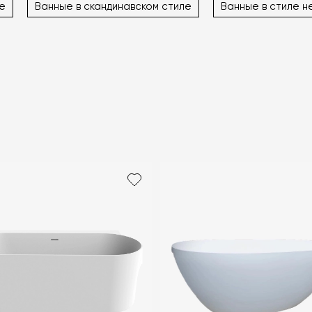
е
Ванные в скандинавском стиле
Ванные в стиле н