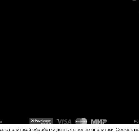
Ра
та
сь с
политикой обработки данных
с целью аналитики. Cookies м