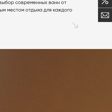
 выбор современных ванн от
ым местом отдыха для каждого
различных размеров и форм для
ной и прямоугольной формы.
ьные ассиметричные ванны,
тирует длительный срок службы
ванны, которые имеют
ть ее расположение на модели с