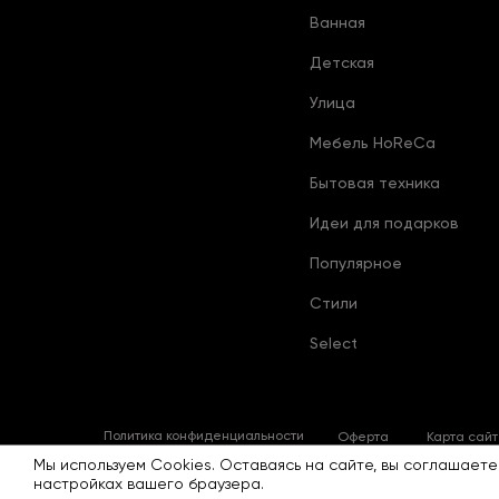
Ванная
Детская
Улица
Мебель HoReCa
Бытовая техника
Идеи для подарков
Популярное
Стили
Select
Политика конфиденциальности
Оферта
Карта сай
Мы используем Cookies. Оставаясь на сайте, вы соглашаете
настройках вашего браузера.