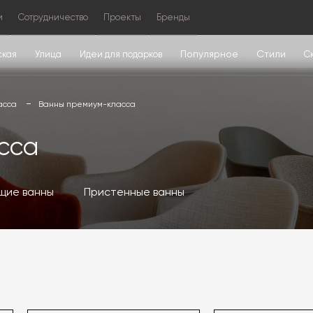
м
Сотрудничество
Проекты
Бренды
Популярное
Стили
ская
Улица
Идеи для подарков
С
асса
Ванны премиум-класса
сса
щие ванны
Пристенные ванны