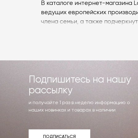
В каталоге интернет-магазина 
ведущих европейских производи
члена семьи, а также подчеркну
Ассортимент дизайн
В наличии и под заказ предста
любого интерьера. Любители кл
Если же требуются необычные в
Подпишитесь на нашу
которые точно будут притягивать
рассылку
Дизайнерские ванны выполнены и
и получайте 1 раз в неделю информацию о
и непревзойденный вид даже при
наших новинках и товарах в наличии
В каталоге Laboratory представ
встроенную полку для хранения
ПОДПИСАТЬСЯ