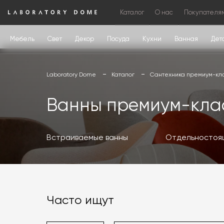
Каталог
О нас
Покупателя
Мебель
Свет
Декор
Посуда
Кухни
Ванная
Дет
Laboratory Dome
Каталог
Сантехника премиум-кл
Ванны премиум-кла
Встраиваемые ванны
Отдельностоя
Часто ищут