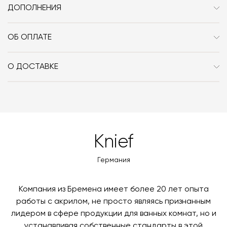
Вес, кг
60
ДОПОЛНЕНИЯ
С щелевым сливом переливом click-clack.
ОБ ОПЛАТЕ
При оформлении заказа в интернет-магазине вы
оплачиваете 100% стоимости заказа и доставки, если
О ДОСТАВКЕ
она выбрана способом получения. Мы сотрудничаем
Вы можете воспользоваться услугой доставки, либо
с платформой
PayKeeper
, благодаря которой вы
забрать покупки самостоятельно. Стоимость
можете оплатить заказ банковскими картами Visa,
доставки автоматически рассчитывается при
MasterCard, «МИР».
оформлении заказа – учитываются адрес и габариты
товара. Когда товары будут готовы к отправке, наш
Вы также можете воспользоваться возможностью
Knief
менеджер свяжется с вами для согласования
оплаты через банковский счет. Для оформления
контактных данных и адреса доставки. После
оплаты по счету, пожалуйста, свяжитесь с нами
Германия
поступления товара на терминал в городе
любым удобным для вас способом, либо оставьте
назначения представитель транспортной компании
заявку по форме обратной связи.
свяжется с вами, чтобы согласовать удобное для вас
Компания из Бремена имеет более 20 лет опыта
время и дату доставки.
работы с акрилом, не просто являясь признанным
лидером в сфере продукции для ванных комнат, но и
устанавливая собственные стандарты в этой