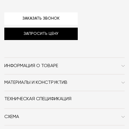
ЗАКАЗАТЬ ЗВОНОК
ЗАПРОСИТЬ ЦЕНУ
ИНФОРМАЦИЯ О ТОВАРЕ
Бренд
Knief
МАТЕРИАЛЫ И КОНСТРУКТИВ
Стиль
Сканди / Неоклассика /
Ванна выполнена из искусственного камня.
Классика
ТЕХНИЧЕСКАЯ СПЕЦИФИКАЦИЯ
Дизайнер
Knief K. Stone
СХЕМА
Размер, см (Ш x Г x В)
170x70x60